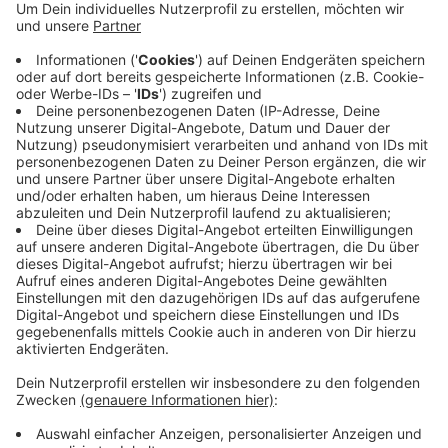
Anzeige
Das teilten die CDU-Landtagsmitglieder Guido Déus
und Christos Katzidis mit. Zuvor wurde bekannt, dass
auch der Rhein-Sieg-Kreis Geld aus dem
Gewerbesteuer-Ausgleich-Gesetz bekommt, fast 61
Millionen Euro. Fast die Hälfte davon bekommt die
Stadt Troisdorf mit knapp 29 Millionen Euro.
MoF
Anzeige
Anzeige