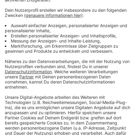
Wir verwenden einen Service eines
Drittanbieters, um Videoinhalte
einzubetten. Dieser Service kann
Daten zu Ihren Aktivitäten
sammeln. Bitte lesen Sie die
Details durch und stimmen Sie der
Nutzung des Service zu, um dieses
Video anzusehen.
Mehr Informationen
Giant Rooks - Morning Blue (Official Video)
Akzeptieren
Anzeige
powered by
Usercentrics Consent
Management Platform