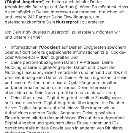
Auch die Nummer hat wieder diesen schönen epischen
Chor in sich, bei dem man schnell zum Mitsingen
angeleitet wird. Und das funktioniert, wie man bei den
Konzerten diesen Sommer gemerkt hat. Da hat das
Publikum direkt richtig laut bei "Morning Blue"
mitgesungen. Das ist aber auch kein Wunder, der Song
verleitet wie gesagt auch ziemlich dazu. Damit ihr
jetzt auch beim Radio hören mitsingen könnt spielen
wir den Song ab sofort im besten Mix.
Anzeige
Wir benötigen Ihre
Zustimmung, um den YouTube
Video-Service zu laden!