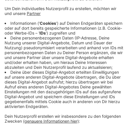
Anzeige
Die Polizei hatte direkt eine Öffentlichkeitsfahndung
mit Fotos aus Überwachungskameras gestartet.
Mehrere Hinweise aus der Bevölkerung hätten dazu
geführt, den Mann zu identifizieren, teilte Kölner
Polizei mit. Der Verdächtige sei ein 49 Jahre alter
Mann aus Köln. Die Ermittler hätten seine Wohnung
sowie die eines möglichen Komplizen aus Rösrath
durchsucht - ohne jedoch die Beute zu finden. Die
Mobiltelefone sollten noch ausgewertet werden.
Anzeige