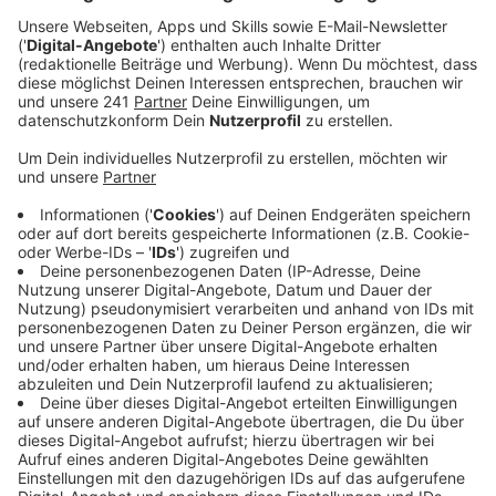
Anzeige
Überschuss beim Erzbistum Köln geht
deutlich zurück
Anzeige
Das Erzbistum Köln hat seine Bilanz für das
vergangene Jahr veröffentlicht und verzeichnet einen
drastischen Rückgang des Überschusses. Der
Überschuss sank von zuletzt 30 Millionen Euro auf nur
noch fünf Millionen Euro. Ein wesentlicher Grund dafür
sind die vielen Kirchenaustritte, die zu einem
deutlichen Minus bei der Kirchensteuer führten. Die
Einnahmen aus der Kirchensteuer gingen um 34
Millionen Euro auf nun 655 Millionen Euro zurück.