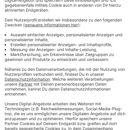
Anzeige
Rote Zahlen drohen
Anzeige
Das Erzbistum spricht von "schwierigen
Rahmenbedingungen" und prognostiziert, dass es bis
2030 in die roten Zahlen rutschen könnte, wenn nichts
unternommen wird. Es wird eine Finanzlücke von 100
Millionen Euro erwartet, weshalb die katholische
Kirche im Rheinland sparen muss. Der größte Teil der
Kirchensteuer wird an die Gemeinden weitergegeben
und fließt in die Seelsorge, Instandhaltung und
Personal. Auch Schulen, Kitas (41 Millionen Euro) und
die Caritas (60 Millionen Euro) erhalten finanzielle
Unterstützung.