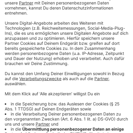
Nutzung des Service zu, um dieses
Video anzusehen.
Mehr Informationen
Wortreiches Kammerspiel
Akzeptieren
Anzeige
powered by
Usercentrics Consent
Management Platform
Wie das so ist wenn es kein CGI gibt und keine
Actionstunts und keine aufregenden Kulissen ausser
einen sehr stylischen Luxus-Bungalow abseits in
Malibu - dann liegt die volle Konzentration beim
Zuschauen auf dem schauspielerischen Talent. Und da
hatte - für meinen Geschmack - Zendaya die Nase
etwas vorn. Ihr Gesicht zeigt so viele unterschiedliche
Facetten. Dafür hält John David Washington die
leidenschaftlicheren (manchmal etwas zu langen)
Monologe. Er spielt einen Regisseur, der gerade von
seiner Filmpremiere kommt und wie er sich über eine