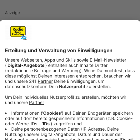
Anzeige
Malcolm & Marie
Anzeige
Erstmal vorweg: man muss Filme mögen in denen nur
zwei Schauspieler zu sehen sind, die sich den ganzen
Film über unterhalten. Und man muss schwarz/weiss
Filme mögen. Wer da sagt: mag ich, sollte sich diesen
Film unbedingt ansehen. John David Washington
(zuletzt Hauptdarsteller in Tenet) und Zendaya liefern
sich ein wortreiches Duell. Er bezeichnet sie als
nervigste, unerträglichste und schwierigste Frau, die er
je getroffen hat, aber er liebt sie! Sie bezeichnet ihn
als sehr sensibel wenn er nicht gerade ein emotionaler