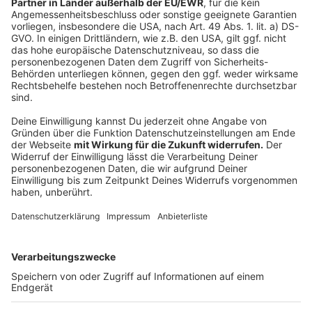
noch in der Nacht veröffentlichte Kritik über seinen
Film in Rage redet - das ist großes Kino.
Malcolm & Marie ist ein Kammerspiel um ein Paar. Er
Filmemacher, sie Ex-Junkie, Model, Schauspielerin. Und
was die sich für Dinge gegenseitig an den Kopf
werfen, wie die sich seelisch gegenseitig verletzen, da
werden Grenzen überschritten. Und die schenken sich
da auch beide nichts. Ausgangspunkt des Streits ist
die Filmpremiere auf der ER vergessen hat IHR zu
danken. In der Folge geht es um Rassendiskriminierung,
um den Kampf Filmemacher gegen Kritiker, es geht um
verletzte Eitelkeit. Ich hab gar nicht versucht zu
hinterfragen, wohin der Film will - ich hab`s einfach nur
genossen, diesem Schauspiel in einem stylischen
schwarz/weiss zuzugucken.
(Neu bei Netflix)
Anzeige