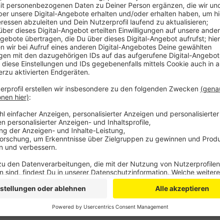
Anzeige
Außerdem soll Landrat Schuster nach dem Willen der
Zweigstellen im östlichen Rhein-Sieg-Kreis ausfindig
dass der Rhein-Sieg-Kreis die Kosten für notwendi
könne noch dauern, bis die Impfungen in Arztpraxen 
Grünen als Begründung mit. Die Fraktion hat dafür e
heutige (15.03.) Sitzung des Kreisausschusses einge
Anzeige