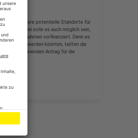
 Grünen weitere potentielle Standorte für
 machen. Dabei solle es auch möglich sein,
ge Umbaumaßnahmen vorfinanziert. Denn es
durchgeführt werden könnten, teilten die
inen entsprechnenden Antrag für die
reicht.
CM