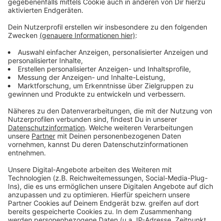
Grüne wollen Kommunen aus den Schulden
holen
Anzeige
Ein großes Anliegen sei es den Grünen jetzt, die
Kommunen aus ihren Schulden zu holen, so die
Landeschefin. Es sei deshalb falsch, in die
Mütterrente, die Pendlerpauschale oder eine
geringere Mehrwertsteuer für die Gastronomie zu
investieren. Stattdessen sollte Geld eingesetzt
werden, um Schwimmbäder und Sportstätten zu
sanieren und Radwege auszubauen. Wichtig seien auch
Förderprogramme, um die Städte gegen Hitze und
Starkregen aufzurüsten.
Anzeige