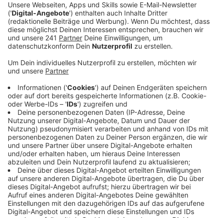
Anzeige
Man spekuliert sogar, dass sie diesmal auch in Köln und
Münster erfolgreich sein könnten. In diesen Städten
seien die Grünen traditionell sehr stark, sagte die
Landesparteivorsitzende Zeybek in Düsseldorf. Bei
der letzten Kommunalwahl vor fünf Jahren hatten die
Grünen in NRW mit 20 Prozent ihr bislang bestes
Ergebnis erzielt und erstmals überhaupt
Oberbürgermeisterposten gewonnen. In Bonn hatte
Katja Dörner 2020 die Stichwahl gegen den
amtierenden CDU-Oberbürgermeister Ashok Sridharan
gewonnen.
Anzeige