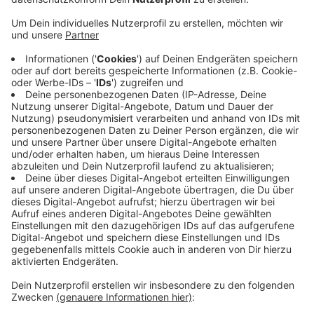
Anzeige
Warum der Zug den Mann erfasste, ist noch völlig
ungeklärt, sagte uns die Bundespolizei in Sankt
Augustin. Der Mann wurde schwer am Kopf verletzt, er
kam mit lebensgefährlichen Verletzungen in die
Bonner Uniklink. Mehrere Reisende wurden Zeugen des
Unglücks. Während der Rettungseinsatzes konnten
keine Züge in den Bonner Hauptbahnhof einfahren. Es
kam zu Verspätungen, etwa Teilweise gab es einen
Ersatzuverkehr mit Bussen. Erst um kurz vor 21 Uhr
wurden die Gleise - bis auf 1 und 2 - wieder
freigegeben.
Anzeige