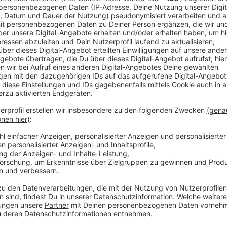
Anzeige
Der Zustands-Bericht zur Bonner Nordbrück
Anzeige
In der Zwischenzeit baut die Stadt Bonn ihre Sofort
zu bekommen, wie schlimm es denn nun wirklich um d
Deus in seinem neuesten Social-Media-Statement:
„Wie die Autobahn GmbH angekündigt hat, ihre E
Nordbrücke für einen eingeschränkten Kreis wied
unsere Hoffnung. Möglichst schnell die Nordbrüc
nutzen zu können und bestenfalls auch mindestens
Individualverkehr.“