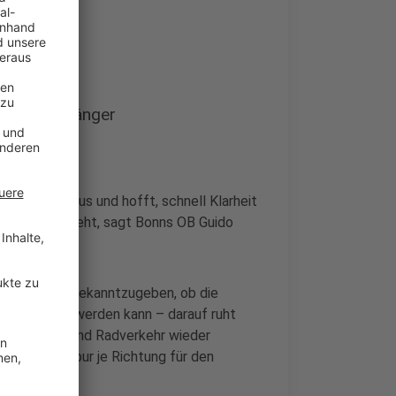
e dauert länger
maßnahmen aus und hofft, schnell Klarheit
ie Brücke steht, sagt Bonns OB Guido
ntscheidung bekanntzugeben, ob die
er geöffnet werden kann – darauf ruht
ke für Fuß- und Radverkehr wieder
 für eine Spur je Richtung für den