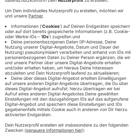
das RBRS-Land zuständig ist.
Veröffentlicht:
Mittwoch, 14.02.2024 15:20
Anzeige
Insgesamt haben die Zöllner im vergangenen Jahr fast
1.600 Arbeitgeber überprüft. Fast 6.400
Ermittlungsverfahren waren die Folge, weil es nicht so
lief, wie es sollte, und zum Beispiel
Sozialversicherungsabgaben für Mitarbeiter nicht
gezahlt wurden. Der Zoll beschäftigt 260
Mitarbeiterinnen und Mitarbeiter in Köln, in Bonn und
Bergisch Gladbach.
Anzeige