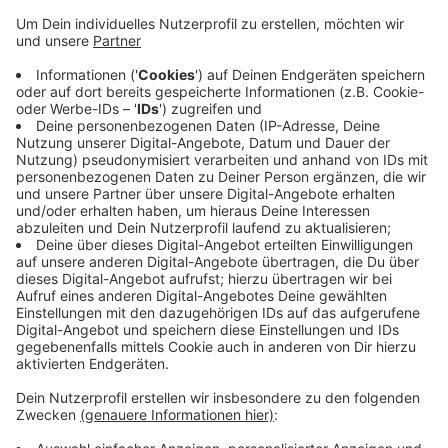
Anzeige
Laut Feuerwehr standen beim Eintreffen bereits der
erste Stock und der Dachstuhl des Wohnhauses im
Vollbrand. Zuerst wurde angenommen, es befände sich
noch eine Person in der Wohnung - das konnte
allerdings schnell ausgeschlossen werden. Die
Feuerwehr forderte Verstärkung und eine Drehleiter
aus Waldbröl an und war damit mit 60 Einsatzkräften
vor Ort. Die Löscharbeiten dauerten gut drei Stunden.
Verletzt wurde niemand. Das Haus ist nach dem
Brand nicht bewohnbar.
Anzeige