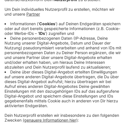
Anzeige
Sie hat für heute zu einer neuen Demo vor dem
Alfterer Rathaus aufgerufen, wo der Stadtrat um 18
Uhr zusammenkommt. Die Hauptkritik: Die Bürger
fühlten sich von der Politik nicht ernst genommen.
Auch ihr Begehren für die Abwahl von Bürgermeister
Schumacher treibt die Initiative weiter voran. Der
hatte Mitte November angekündigt, die Grundsteuer
statt auf 1500 Hebepunkte auf maximal 995 erhöhen
zu wollen. Der Finanzaussschuss hat diesen Plänen
zugestimmt.
Anzeige