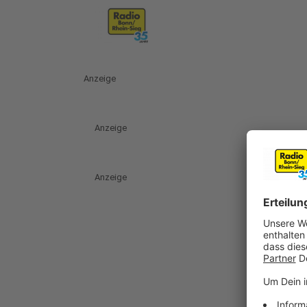
Anzeige
Anzeige
Anzeige