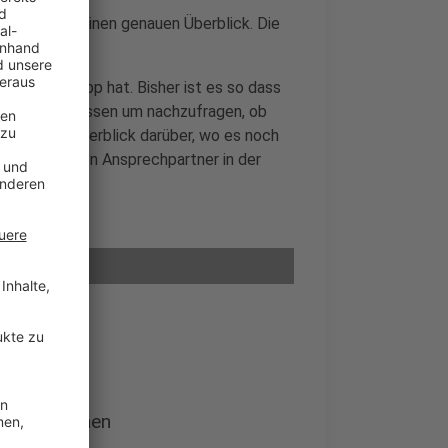
rsten Mal einen genauen Überblick. Die
kelt.
ne solche App hat. Bisher ist es so dass
efonieren müssen um nachzufragen, ob
ofort einen Überblick darüber, wo es noch
er zuständigen Ansprechpartner in der
eue App vor
zum Mitmachen