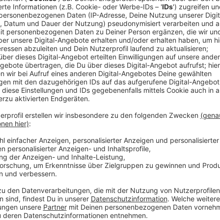
Mit der App haben Angehörige von Betroffenen zum e
App wurde vom NRW-Gesundheitsministerium entwic
Nordrhein-Westfalen ist das erste Bundesland, das ei
Angehörige alle Pflegeheime in der Umgebung abtel
noch ein Platz frei ist. Über die App erhält man ab s
freie Plätze gibt - direkt mit den Telefonnummern d
jeweiligen Einrichtung.
Anzeige
©
José Narciandi
NRW-Gesundheitsminister Karl-Josef Laumann stellt n
Anzeige
Neues Gesetz verpflichtet Einrichtungen 