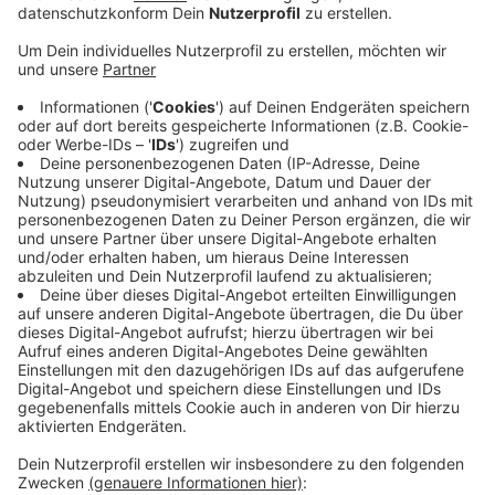
Veröffentlicht:
Sonntag, 07.11.2021 13:37
Anzeige
Damit blieben die Baskets auch beim vierten
Heimspiel - vor 4.320 Zuschauern - zuhause weiter
ungeschlagen.
Zumindest vorläufig steht Bonn nun auch an der
Tabellenspitze in der Bundesliga. Am 19.11 müssen die
Baskets dann in Bamberg ran.
Das nächste Heimspiel bestreiten sie am 4.Dezember.
CvK
Anzeige