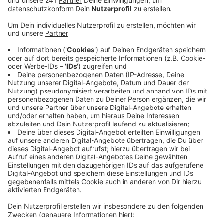
Anzeige
So sollen die beiden gegen Viertel vor Fünf am
Morgen in einem Wohngebiet unterwegs gewesen
sein. Am Ende dieser Tour sollen sie einem Zeugen
gedroht haben, ihn abzustechen. Als die Polizei dann
dazu kam, verschanzten sich die 27 und 28 Jahre alten
Tatverdächtigen wohl in einem Haus, die Beamten
versuchten es dann mit der Terrassentüre. Dort
beschimpften und beleidigten die angetrunkenen
Männer die Einsatzkräfte und weigerten sich, ihre
Personalien herauszugeben. Also sollten sie
durchsucht werden, sie leisteten aber Widerstand.
Deshalb wurden sie von den Beamten gefesselt und
zur Wache gebracht. Nun wird gegen die Beiden
ermittelt.
CM