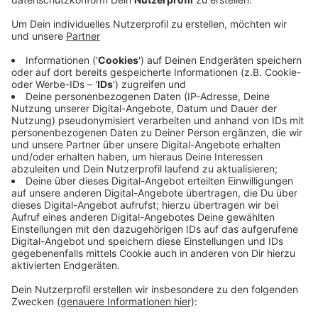
Firma Haribo seines Vater und machte sie
gemeinsam mit seinem jüngeren Bruder in den
kommenden Jahren zum Weltkonzern.
Veröffentlicht:
Freitag, 10.03.2023 05:43
Anzeige
Riegel engagierte sich immer wieder sozial und setzte
sich besonders für Kinder und Jugendliche ein. Zu
seinem 100 jährigen Geburtstag hat die Dr. Hans Riegel
Stiftung ein 150 Quadratmeter großes Portrait von
einem Künstler an eine Hauswand in der Bonner
Nordstadt malen lassen.
Anzeige