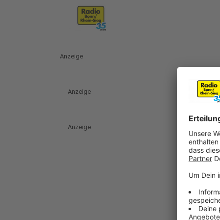
Anzeige
Anzeige
Anzeige