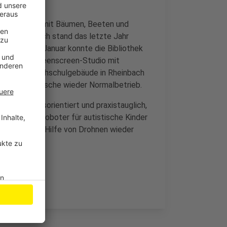
 entstanden - mit Bäumen, Beeten und
s. In Rheinbach stand das letzte Jahr
r Flut. Im Januar konnte die Bibliothek
matisiertes Greenscreen-Studio mit
 der sechs Hochschulgebäude in Rheinbach
hule. Es herrsche wieder Normalbetrieb.
 anwendungsorientiert und praxistauglich,
 einen Lernroboter für autistische Kinder
ldgebiete mit Hilfe von Drohnen wieder