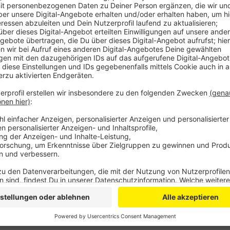
Hier ist seit Jahresbeginn eine parkähnliche Anlage
Sitzgelegenheiten. Ziel sei ein klimaneutraler Campu
dagegen weiter im Zeichen des Wiederaufbaus nach de
wieder eröffnet werden. Highlight hier: ein vollauto
modernster Videotechnik. Mittlerweile sind an vier
die Arbeiten abgeschlossen, heißt es von der Hochsc
Es wurde in 2024 natürlich auch geforscht - und zwar
heißt es von der HBRS. Ein Forschungsteam hatte z.B.
entwickelt, ein anderes arbeite daran, zerstörte Wa
aufzuforsten.
Anzeige