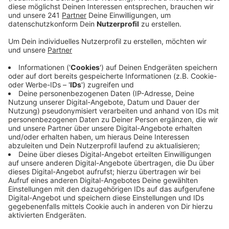
steigenden Umsatz um 2,8 Prozent und leicht
wachsenden Verkaufsflächen.
Veröffentlicht:
Dienstag, 23.12.2025 08:38
Anzeige
Ein Problem bleibt: Die Erreichbarkeit der
Innenstädte
Anzeige
Ein Problem beschäftigte den Einzelhandel aber schon
lange – die Erreichbarkeit der Geschäfte. Die meisten
Kunden würden nach wie vor mit dem Auto zum
Shoppen oder zu den Restaurants fahren – und
Baustellen oder fehlende Parkplätze würden das nicht