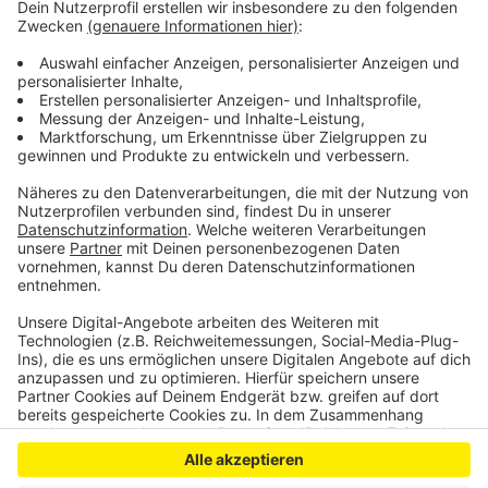
einfach machen. Denn der ÖPNV sei oft eine
Katastrophe, auch die Mitarbeiter der Geschäfte
hätten regelmäßig Probleme, zur Arbeit zu kommen.
Aber auch die Händler müssten reagieren. Denn
Kunden wünschten sich besondere Aktionen – zum
Beispiel Late-Night-Shopping.
Anzeige
Anzeige
Anzeige