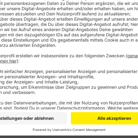
Diese Sperrung soll zweieinhalb Jahre dauern - die I
immensen Verkehrschaos. Sie ruft daher die Stadt Bo
Konzept zu verabreden. Denn wenn zehn bis 20 Proze
sich die Verkehrssituation spürbar entschärfen, hieß
10.000 Autos von der Reuterstraße runter zu beko
Ride-Plätze im Stadtgebiet und Umweltspuren sollt
forderte die IHK.
Anzeige