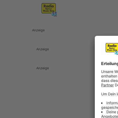
Anzeige
Anzeige
Anzeige