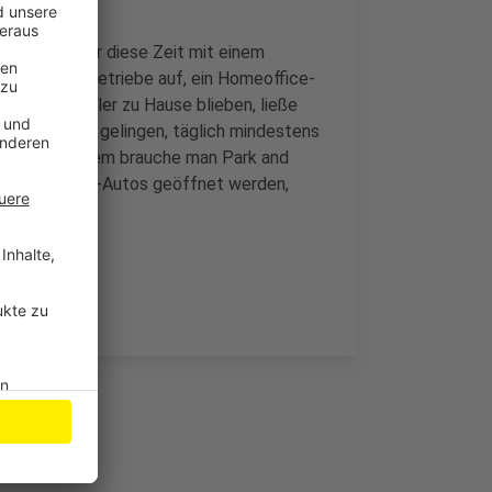
HK rechnet für diese Zeit mit einem
nn und die Betriebe auf, ein Homeoffice-
nt der Pendler zu Hause blieben, ließe
 es. Es müsse gelingen, täglich mindestens
mmen. Außerdem brauche man Park and
en auch für E-Autos geöffnet werden,