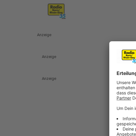
Anzeige
Anzeige
Anzeige