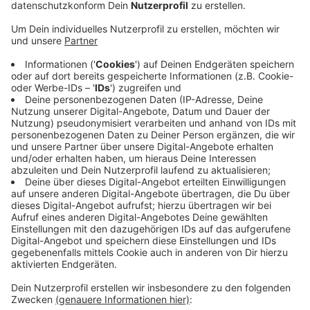
Veröffentlicht:
Freitag, 17.12.2021 13:35
Anzeige
So wolle sie "Beeinträchtigungen für die Allgemeinheit
und mögliche Gefahren für Leib und Leben
nachdrücklich bekämpfen", hieß es. Der Fokus der
Kontrollen soll darauf liegen, ob die Teilnehmenden
eine Fahrerlaubnis und eine Zulassung für die getunten
Fahrzeuge hätten. Laut Polizei hatte die Szene bereits
an Ostern diesen Jahres versucht, regelmäßige
Treffen im Kreis zu etablieren. Unter anderem gab es
im Mai ein Treffen von rund 250 Menschen in Sankt
Augustin.
SL
Anzeige