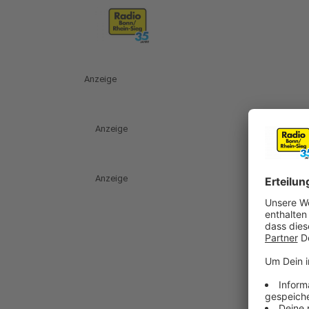
Anzeige
Anzeige
Anzeige