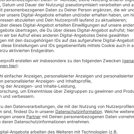
Anzeige
Dort wird jeweils noch bis Ende September geimpft. 
Bonner Impfzentrums sind laut Stadt Veranstaltunge
Impfkampagne in Bonn weitergehen. In den kommend
Impfaktionen im Stadtgebiet geplant. Auch im Kreis
Beispiel in Bornheim-Roisdorf, von 10 bis 17 Uhr am 
allem niedergelassene Ärzte die Impfungen überneh
Inzidenz in Bonn bei 107,1 (-13,9) und im Kreis bei 111
Anzeige
Auch am Haupteingang des Stadthauses, Berliner Plat
September, von 12 bis 18 Uhr Impfangebote. Am Frei
Impfbus von 12 bis 18 Uhr an der Moschee an der K
am Samstag, 4. September 2021, von 11 bis 15 Uhr 
Kölnstraße. Am Sonntag, 5. September, findet von 12
Sportplatz des BSV Roleber, Siebengebirgsstraße, in