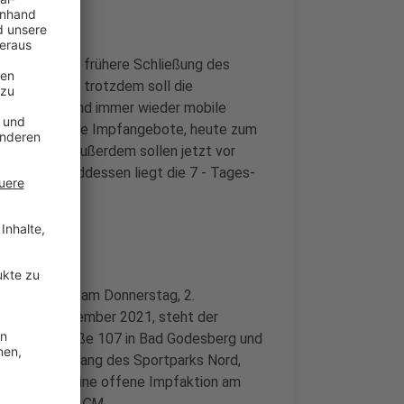
Grund für die frühere Schließung des
n im WCCB - trotzdem soll die
en Tagen sind immer wieder mobile
 gibt es mobile Impfangebote, heute zum
Suti-Center. Außerdem sollen jetzt vor
men. Währenddessen liegt die 7 - Tages-
,3 (+3,4).
z 2, gibt es am Donnerstag, 2.
tag, 3. September 2021, steht der
oblenzer Straße 107 in Bad Godesberg und
am Haupteingang des Sportparks Nord,
 bis 17 Uhr eine offene Impfaktion am
 Beuel statt.
CM