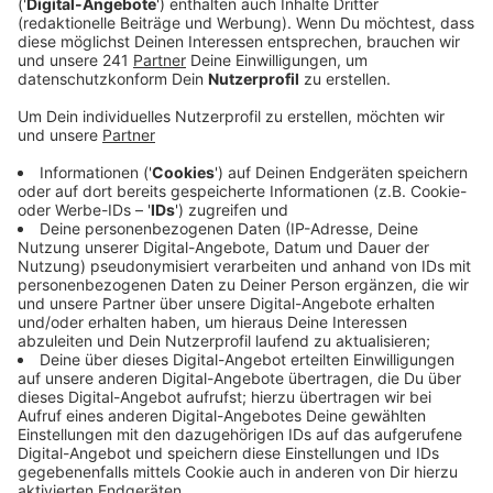
und der Bonner Polizeipräsident Hoever werden
den Weg und das dazugehörige Straßenschild am
Mittag vorstellen. Gerd Höllige war im Juli 2002 bei
einem Routineeinsatz ums Leben gekommen.
Veröffentlicht:
Mittwoch, 09.10.2024 06:33
Anzeige
Anwohner hatten damals einen Einbruch vermutet.
Höllige und sein Kollege verfolgten den
Tatverdächtigen, dann kam es zu einer Rangelei. Der
psychisch kranke Täter gelangte an eine der
Dienstwaffen und schoss mehrfach auf beide Beamte.
Höllige starb nach mehreren Schüssen in die Brust.
Ein
Jahr nach dem tragischen Geschehen wurde durch die
Bonner Gewerkschaft der Polizei ein Gedenkstein in
der Nähe des Tatortes an der Koblenzer Straße