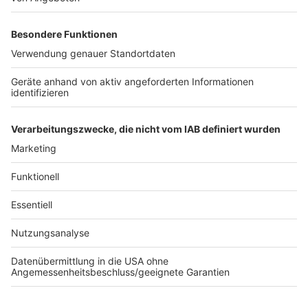
normal in Apotheken und Praxen zu lagern sind. Wie
sich die Impfbereitschaft nach ersten Eindrücken
entwickelt, muss sich dann zeigen. Die
Bundesregierung plant Info-Kampagnen fürs Impfen
und will erklärtermaßen auf breites Vertrauen
achtgeben. Dazu gehört das wiederholte Versprechen:
Es geht um ein Impfangebot, keine Impfpflicht. Spahn
hat im Bundestag sein Wort darauf gegeben.
Anzeige
Anzeige
Anzeige