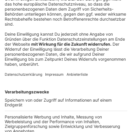
der Inanspruchnahme von Impfungen und von
Impfeffekten durch das RKI und zum Überwachen der
Sicherheit von Impfstoffen durch das bundeseigene
Paul-Ehrlich-Institut.
Anzeige
Wie kommen Hausärzte beim Impfen ins
Spiel?
Anzeige
Nach dem Start in zentralen Einrichtungen sollen die
Corona-Impfungen dezentral weitergehen - wie es
Praxen gerade auch wieder mit mehr als 20 Millionen
Grippeimpfungen tun. Wann umgeschaltet werden
kann, ist offen, vielleicht im Sommer. Voraussetzung
sind mehr Impfstoffe für den Masseneinsatz, die