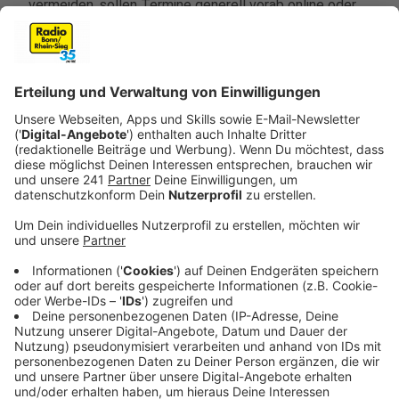
vermeiden, sollen Termine generell vorab online oder
per Telefon gebucht werden können. Experten
empfehlen für Zentren meist Impfstraßen als
Einbahnstraßen, um Patienten von Station zu Station
zu lotsen - von der Anmeldung, wo die
Impfberechtigung geprüft wird und man einen
Aufklärungsbogen bekommen kann, bis zu einer Zone,
wo man nach dem Impfen noch etwas bleiben kann.
Gebraucht werden auch Wartebereiche, Räume für
Arztgespräche und die eigentliche Impfung. Die Planer
schauen dann, wie lange ein normaler Durchlauf dauert
- in Husum in Schleswig-Holstein sind es zum Beispiel
etwa 45 Minuten.
Anzeige
Was kostet die Impfung?
Anzeige