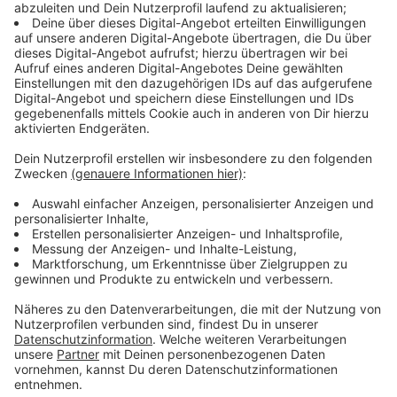
Die Impfung samt Beratung soll für alle Bürger
kostenlos sein. In der ersten Phase mit noch relativ
wenig verfügbaren Dosen muss man aber - nach dann
geltender Impf-Reihenfolge - seine
"Anspruchsberechtigung" nachweisen. Beim Alter soll
das einfach mit Personalausweis oder Pass gehen, wie
ein Verordnungsentwurf des Bundes vorsieht. Bei
Personal im Gesundheitswesen, in der Pflege und der
"kritischen Infrastruktur" wie der Polizei sollen es
Arbeitgeber-Bescheinigungen tun. Wenn Menschen
mit bestimmten Vorerkrankungen an die Reihe
kommen, sollen sie ein ärztliches Attest vorlegen
müssen. Kennt einen der Arzt, soll man sich das auch
telefonisch bestellen und zuschicken lassen können.
Anzeige