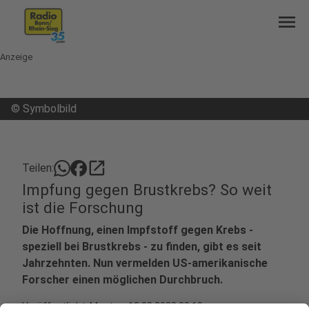
menu
Anzeige
©
Symbolbild
open_in_new
Teilen:
Impfung gegen Brustkrebs? So weit
ist die Forschung
Die Hoffnung, einen Impfstoff gegen Krebs -
speziell bei Brustkrebs - zu finden, gibt es seit
Jahrzehnten. Nun vermelden US-amerikanische
Forscher einen möglichen Durchbruch.
Veröffentlicht:
Montag, 13.02.2023 09:19