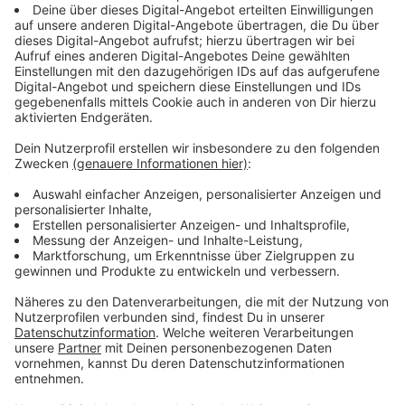
es sich dort bewährt, wie es in dieser Studie zeigt,
dann schaut man weiter", sagt Malter. Diese Impfung
könne so zu einem früheren Zeitpunkt bei der
Behandlung dann eingesetzt werden und
schlussendlich als präventive Impfung genutzt
werden. So weit sei die Forschung aber noch lange
nicht, betont der Leiter des Brustzentrums der
Uniklinik in Köln
Anzeige
Ergebnisse gelten nur für eine bestimmte
Brustkrebsvariante
Anzeige
Es handelt sich also erstmal noch um eine
"therapeutische Impfung". Außerdem gelten die