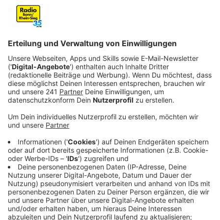
Anzeige
Jede achte Frau erkrankt in ihrem Leben an
Brustkrebs. Damit ist Brustkrebs die häufigste
Krebsart bei Frauen. Zum ersten Mal haben nun
Wissenschaftler von der University of Washington
School of Medicine (UWSM) in Seattle
einen
Impfstoff gegen Brustkrebs
erfolgreich an Menschen
getestet. Wir haben über die Bedeutung der
Ergebnisse mit Dr. Wolfram Malter gesprochen. Er ist
Leiter des Brustzentrums der Uniklinik Köln
.
Der Impfstoff wurde bei der Studie an bereits
erkrankten Frauen getestet. "Man testet es zunächst
an Patienten, bei denen keine weiteren
medikamentösen Möglichkeiten mehr bestehen. Wenn