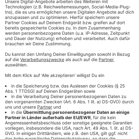
Ergebnisse nur für eine ganz bestimmte
Brustkrebsvariante. "Es gibt verschiedene Untertypen:
Hormon-empfindlich, triple-negativ und HER2-positiv.
Der HER2-positive Untertyp kommt bei ungefähr 15
Prozent aller Brustkrebserkrankungen vor", erklärt
Malter. Daher hilft der Impfstoff aktuell nur einer
kleinen Gruppe an Krebspatientinnen. Trotzdem sind
die Studienergebnisse von Bedeutung, sagt der
Experte. "Es ist ein Durchbruch, weil man zeigt, dass
man auch über die körper-eigene Immunantwort
Tumorzellen angreifen und abtöten kann. Für die
Versorgung aller weltweiten Brustkrebspatientinnen
ist das noch nicht ein Standard, aber es ist ein Hinweis,
dass dieser Weg weitergegangen wird." Bis es
tatsächlich einen präventiven Impfstoff gegen
Brustkrebs gebe, dauere es laut Malter wahrscheinlich
noch zehn bis fünfzehn Jahre. Durch die Studie gibt es
nun aber zum ersten Mal einen konkreten Ansatz.