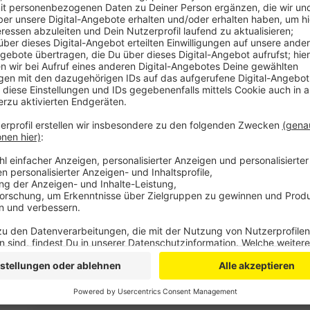
Das Impfzentrum soll zwar wie geplant ab Dienstag b
organisatorische Fragen offen, so Dörner. Zum Beisp
sei noch nicht klar, nach welchen Kriterien die Term
täglich bis zu 1.000 Menschen geimpft werden könn
mit mehreren Einlasskontrollen und Impfboxen einge
zwischen 15 und 30 Minuten dauern.
Auch im Kreis wird es noch Wochen bis zur ersten I
Sebastian Schuster heute. Derzeit werde rund um die
gearbeitet. Es soll zusätzlich noch eine Leichtbauhal
Registrierungsstelle aufgebaut werden. Über ein zwe
entschieden worden, so Schuster weiter.
MoF
Anzeige