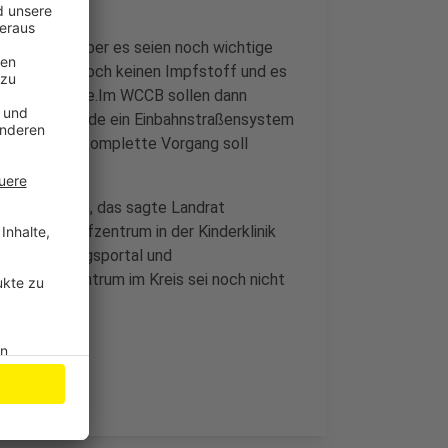
ereit sein, aber es seien noch wichtige
iel gebe es noch keinen Impfstoff und es
invergabe laufe.Im WCCB sollen dann
en. Dafür wurde ein Einbahnstraßensystem
richtet. Der komplette Vorgang soll
mpfung dauern, das sagte Landrat
 Uhr am Impfzentrum in der Kinderklinik
le als Eingangsportal und
ites Impfzentrum im Kreis sei noch nicht