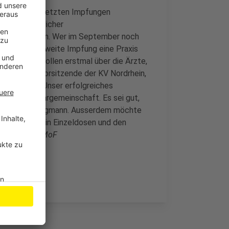
) schon die letzten Impfungen
ließlich möglicher
en stattfinden. Wer im September noch
ich für die zweite Impfung eine Praxis
flegeheime sollen erstmal über die Ärzte,
 Vorstandsvorsitzende der KV Nordrhein,
na-Impfung: Unser erfolgreiches
 der Solidargemeinschaft. Es sei gut,
u rufen, so Bergmann. Ausserdem möchte
Auslieferung in Einzeldosen und den
den Praxen.
MoF