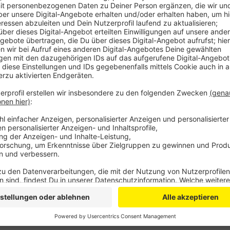
Im Bonner Impfzentrum werden sogar morgen (02.09.
durchgeführt. Die weiteren Corona-Impfungen einsch
Auffrischungsimpfungen sollen dann in den Arztprax
eine Impfung in einem Zentrum bekommt, der sollte s
suchen, so die KV. Auch die Auffrisch-Impfungen in P
die eh die Heime besuchen durchgeführt werden. Der
Frank Bergmann, wirbt auch noch einmal für die Coro
Gesundheitssystem fuße letztendlich auf dem System
sich das in diesem Kontext nochmal in Erinnerung z
die KV weniger Bürokratie rund um die Impfung, eine 
Wechsel zurück zur normalen Terminvereinbarung in 
Anzeige