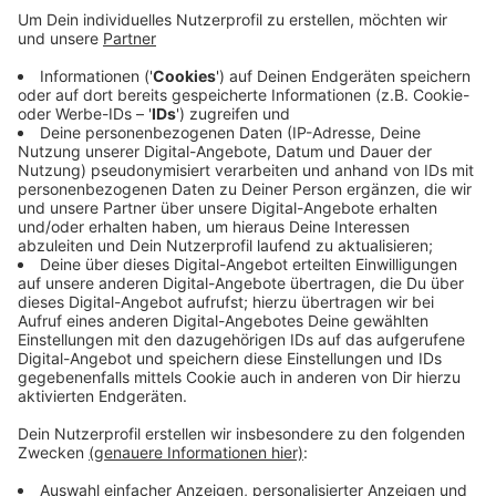
Anzeige
Die Frau wurde gerettet, der 58-Jährige versank mit
dem kleinen Hubschrauber in dem See, er befindet sich
immer noch in dem Wrack. Das liegt in 37 Metern
Tiefe, es soll wahrscheinlich noch heute geborgen
werden, mit einem Luftkissen und einem Seil. Ob es
klappt, ist aber noch unklar, die Bergung würde nicht
einfach, heißt es von der Polizei.
Anzeige