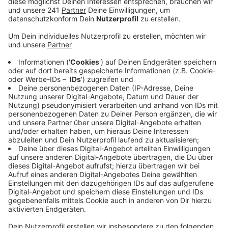
alle gemeldeten Gefahrenstellen prüfen und
beseitigen, heißt es von der Stadt. Das könne aber
noch einige Zeit in Anspruch nehmen. Die Einsätze
würden nach Dringlichkeit abgearbeitet.
Veröffentlicht:
Donnerstag, 25.06.2026 07:41
Anzeige
Auch Grundstücksbesitzer seien in der
Pflicht, heißt es aus Lohmar
Anzeige
Gleichzeitig weist die Stadt Lohmar private
Grundstücks- und Waldbesitzer auf ihre
Verantwortung hin. Auch sie alle müssten ihre Flächen