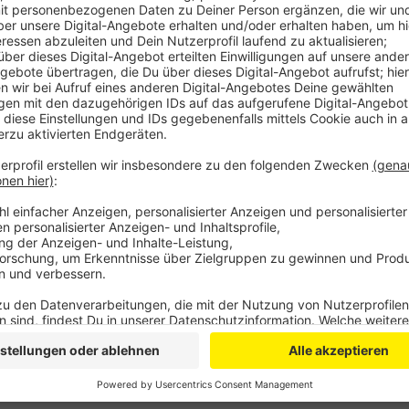
Anzeige
Hier gab es Durchsuchungen in Bonn, Alfter, Bornhe
NRW-Städten, in Belgien und den Niederlanden. An d
aus Essen beteiligt. Unterstützt wurden sie von Fah
Spezialkräften der Polizei. Seit 2022 laufen Ermittl
Bande wegen Drogenschmuggels und -handels. Es ge
Ketamin und Ecstasy. Sieben Haftbefehle wurden heu
kommen morgen vor den Haftrichter.
Anzeige