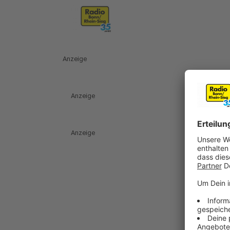
Anzeige
Anzeige
Anzeige