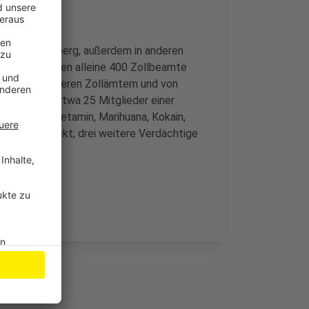
im und Wachtberg, außerdem in anderen
er Razzia waren alleine 400 Zollbeamte
ndern aus anderen Zollämtern und von
ungen gegen etwa 25 Mitglieder einer
ht um Amphetamin, Marihuana, Kokain,
te vollstreckt; drei weitere Verdächtige