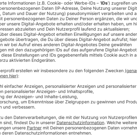
In den letzten 10 Jahren ging der Trend immer mehr 
schnell to go holen, immer mehr bestellen und liefer
Woche einen Restaurantbesuch gönnen. Daraus entwi
Normalität.
Durch die gestiegenen Kosten in allen Lebensbereic
einem Luxusgut. Verständlicherweise regt das viele 
Standard entrissen wird, auf den man doch ein Recht
In der Gastronomie bedeutet das, dass weniger Gä
sinkt
Trends gibt es immer, und sie sind richtungsweisend
immer mehr Imbisse, Bistros, Cafés, To-Go-Orte, Po
für einen langen Aufenthalt kreiert werden und wo m
ist es klar, warum die Streetfood-Kultur so explodier
Gut Ding will Weile haben, aber seit einiger Zeit schl
nicht-alkoholische Konsum steigt langsam, aber kontin
mittlerweile mehr alkoholfreie Getränke als alkoho