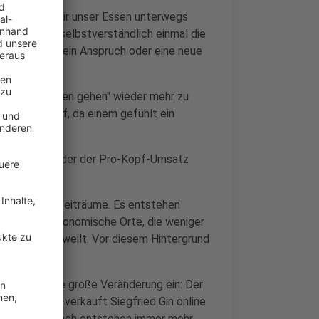
dahin, dass wir unser Essen unterwegs
n lassen und selbstverständlich einmal die
ckelte sich ein Anspruch oder eine neue
hen wird "Essen gehen" wieder mehr zu
Menschen auf, da einem gefühlt ein
 hat, oder?
ste kommen oder der Pro-Kopf-Umsatz
 für größere Zeiträume. Es entstehen
p-ups – gastronomische Orte, die weniger
an kürzer verweilt. Vor diesem Hintergrund
t.
eicht sich eine große Veränderung ein: Der
uierlich. So verkauft Siegfried Gin online
lhaltige. Demnach entstehen immer mehr