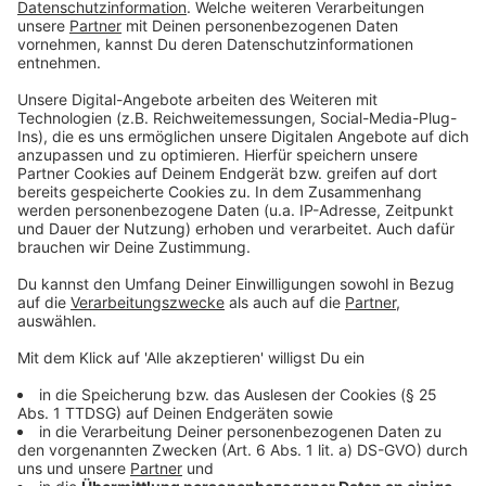
Freitag, 15.07.2022:
ab 13.30 Uhr: zentrale Veranstaltung der Gemeinde
Swisttal auf dem Gelände der Bundespolizei in
Swisttal-Heimerzheim, Gabrielweg 5. Es wird darauf
hingewiesen, dass am Eingang stichprobenartige
Taschenkontrollen durchgeführt werden. Das
Mitführen von gefährlichen Gegenständen und Hunden
sowie das Befahren des Geländes der Bundespolizei
mit privaten Fahrzeugen ist nicht gestattet.
15.00 Uhr: Beginn der zentralen Veranstaltung
mit einem ökumenischen Gottesdienst
16.40 Uhr: Ansprachen und Interviews
18.00 Uhr: Ende der zentralen Veranstaltung
Samstag, 16.07.2022: