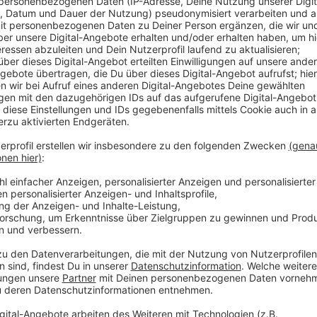
Anzeige
Comedy
Jogis Sprachnachricht: "FIFA-
Anzeige
Jogi Löw ist der schönste Bundestrainer aller Zeiten
werden und noch dreimal hin und zurück. Quasi im All
"Fashion's-Eleven" geformt.
Selbstverständlich immer dabei: Sein Handy, mit dem
Sprachnachricht von seinen Erlebnissen berichtet. Eb