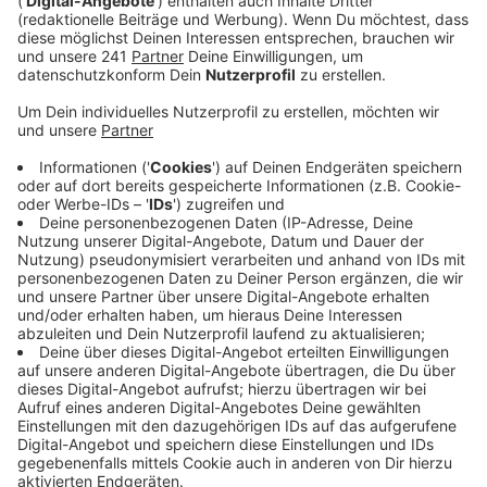
Erst ein kleines Dorf am Niederrhein, dann die
Millionenstadt Hamburg. Johannes Oerding kennt sich
mit Gegensätzen aus und mit einem steinigen Weg
nach oben. "Alles okay ist für mich ein
Erinnerungssong", hat er uns im Interview erzählt. "Egal
wie schlimm es läuft, es geht bei den meisten Sachen
irgendwann wieder weg". So eine schöne Botschaft
haben wir uns neu in den besten Mix geholt.
Anzeige
Wir benötigen Ihre
Zustimmung, um den YouTube
Video-Service zu laden!