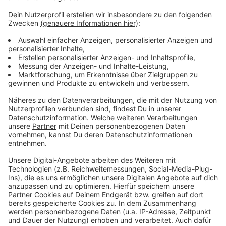
Wir verwenden einen Service eines
Drittanbieters, um Videoinhalte
einzubetten. Dieser Service kann
Daten zu Ihren Aktivitäten
sammeln. Bitte lesen Sie die
Details durch und stimmen Sie der
Nutzung des Service zu, um dieses
Video anzusehen.
Mehr Informationen
Johannes Oerding - Alles okay (OneShot Video)
Akzeptieren
Anzeige
powered by
Usercentrics Consent
Management Platform
Anzeige