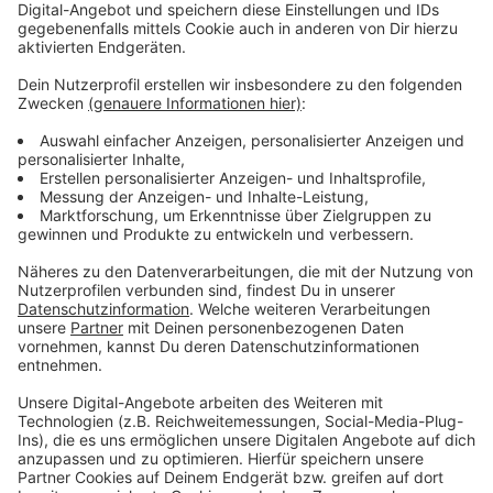
für euren Sommer: "Nur die Musik".
Anzeige
Wir benötigen Ihre
Zustimmung, um den YouTube
Video-Service zu laden!
Wir verwenden einen Service eines
Drittanbieters, um Videoinhalte
einzubetten. Dieser Service kann
Daten zu Ihren Aktivitäten
sammeln. Bitte lesen Sie die
Details durch und stimmen Sie der
Nutzung des Service zu, um dieses
Video anzusehen.