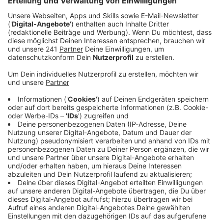
"Die Aufnahmen zu `Nur die Musik` waren
unbeschreiblich. Spontan, offen und sehr befreit. Es
finden sich viele Elemente anderer Bands in dem Song,
die mich schon früh beeinflusst und die sich irgendwie
zum Soundtrack meines Lebens entwickelt haben: Das
fallende Glas aus 'Lemon Tree', Bocelli-Streicher oder
Anleihen an Snoop Doggs 'Drop It Like It´s Hot#. Die
Chöre haben wir nach dem Abschlusskonzert zur
letzten Tour aufgenommen, nachts im Nightliner
während der Party auf der Heimfahrt. Und dann wäre
da natürlich noch das 'Don't give a fuck'-Sample...",
beschreibt JORIS, wie der Song entstanden ist.
Deutsch-Pop-Rebellionshaltung? Joris lacht. "Ich
denke, es hat etwas mit einem gewissen Sich-
Freischwimmen zu tun. Ich will mich nicht mit
Gegebenheiten arrangieren. Weder mit Gefühlen, noch
irgendwelchen Erwartungshaltungen mir gegenüber."
Dafür haben wir jetzt den Soundtrack im besten Mix