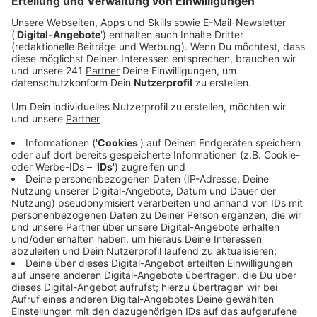
12-Jährigen in Sankt Augustin durch ihren
Pflegevater berichtet. Demnach hätten die
Mitarbeiter des Jugendamts laut
Staatsanwaltschaft den möglichen Missbrauch
des Kindes trotz Hinweisen jahrelang nicht
bemerkt.
Veröffentlicht:
Freitag, 08.01.2021 09:36
Anzeige
Das junge Mädchen war 2010 nach Sankt Augustin
gekommen, zu einem Bekannten der Mutter. Mit ihr
hatte es zuvor immer wieder Streit gegeben. Nach
einem guten Start soll sich der Mann ihr immer mehr
genähert haben, dann sei es zu Übergriffen gekommen.
Neun Jahre lang soll sich sich der Mann immer wieder
an ihr vergangen haben, hieß es in dem Bericht. Eine