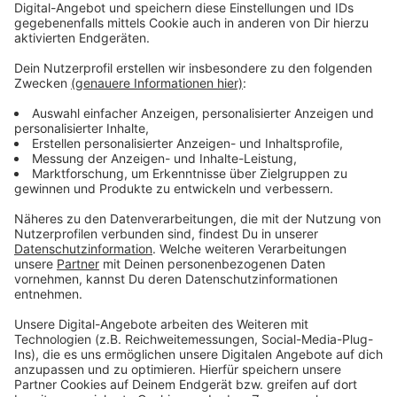
Sprecherin der Stadt bestätigte den Sachverhalt
gegenüber Radio Bonn/Rhein-Sieg. Schon 2009 war
wohl ein Verfahren wegen Missbrauchs gegen den
Mann eingestellt worden. Eine Warnung des
Jugendamtes in Emden, dort wohnt die Mutter, führte
nicht dazu, dass das Mädchen von dem Pflegevater
getrennt wurde. Der Grund: Der Mann ist nur
Pflegeperson, hat also kein Sorgerecht. Die
Pflegeerlaubnis sei aber rechtlich nur schwer zu
untersagen gewesen, so die Stadt Sankt Augustin.
Nach Angaben der Stadt soll das Jugendamt jetzt
aber alle Fälle überprüfen. Die Stadt hat sich auch an
das Land gewandt, um die Voraussetzungen für solche
Pflegeerlaubnisse zu verschärfen. Der mutmaßliche
Täter ist inzwischen verstorben, kurz vor einem
Gerichtsprozess.
CM