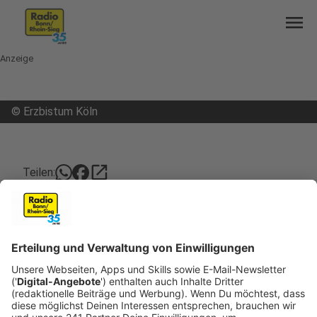
menu
Anzeige
©
Erzbistum Köln
open_in_new
Teilen:
Kardinal Woelki distanziert sich von
Aussagen eines Bonner Priesters
Nach der Kritik an einem Bonner Priester hat sich
jetzt auch Kölns Erzbischof Kardinal Woelki von
dem Mann distanziert. Der Direktor des Bonner
Priesterseminars Collegium Albertinum hatte in
einem Vortrag davon gesprochen, dass