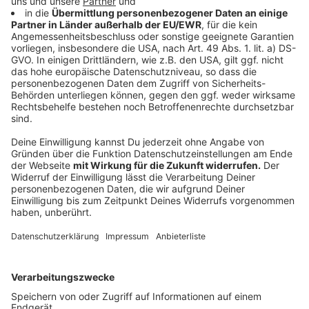
Streaming & Freizeit: Personalisierte Inhalte
Anzeige
Im Bereich Streaming und Freizeit erwartet Temath
eine neue Stufe der Personalisierung: Serien oder
Märchen könnten künftig individuell angepasst werden
- ein neues Kapitel für Entertainment durch KI.
Anzeige
Autonomes Fahren: Mobilität der Zukunft
Anzeige
Ein besonders einschneidender Wandel steht im
Verkehr bevor. Autonomes Fahren wird in den USA und
China bereits getestet. "Noch in diesem Jahrzehnt