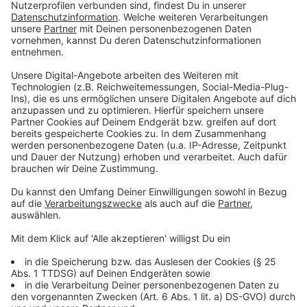
Anzeige
KI in der Schule - Experte sieht Potential
Anzeige
Besonders in der Bildung sieht Temath große Chancen.
KI kann Lerninhalte individuell anpassen und so
Schülerinnen und Schüler gezielt fördern. Lehrkräfte
könnten dadurch mehr Wert auf Verständnis und
Reflexion legen. "Künstliche Intelligenz in der Schule
eröffnet neue Möglichkeiten für personalisiertes
Lernen", so der Experte.
Anzeige