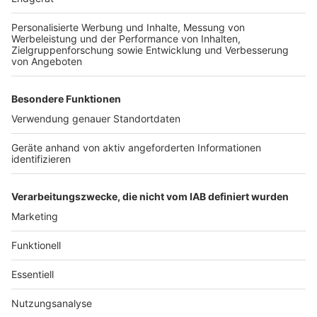
wird autonomes Fahren auch in Deutschland Realität",
ist Temath überzeugt. Mobilität werde dadurch
flexibler: Fahrzeuge könnten auf Abruf genutzt
werden, statt selbst ein Auto zu besitzen. Ob KI in der
Schule, KI beim Shopping oder KI im Auto- die
Technologie wird unseren Alltag umfassend verändern.
Temath mahnt jedoch, den Fokus auf den Menschen
zu richten: "Künstliche Intelligenz ist da, um zu helfen.
Die menschliche Begegnung muss im Zentrum
bleiben."
Autoren: Marion Cürlis & Joachim Schultheis
Anzeige