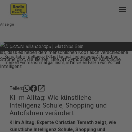
menu
Anzeige
©
picture alliance/dpa | Matthias Bein
Künstliche Intelligenz (KI) ist längst Teil unseres Alltags. Das
merken wir manchmal gar nicht, ist in vielen Fällen von Vorteil.
open_in_new
Teilen:
KI im Alltag: Wie künstliche
Intelligenz Schule, Shopping und
Autofahren verändert
KI im Alltag: Experte Christian Temath zeigt, wie
künstliche Intelligenz Schule, Shopping und