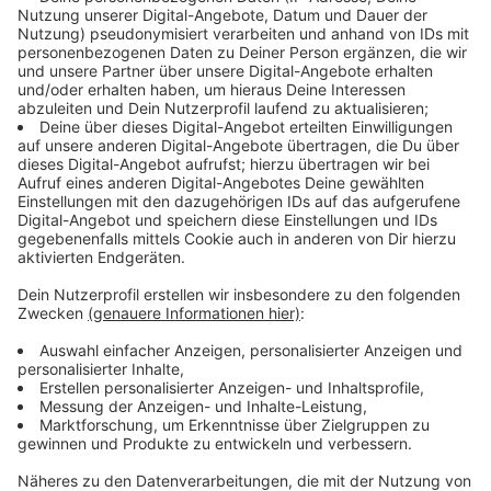
Anzeige
Auch beim Online-Shopping verändert KI die Erfahrung.
Systeme analysieren Vorlieben und Körpermaße,
schlagen passende Outfits vor und reduzieren
Retouren.
Künstliche Intelligenz
macht das Einkaufen
im Internet dadurch schneller, effizienter und
individueller.
Anzeige
©
KI.NRW
Im Gespräch mit uns erklärt Christian Temath,
Geschäftsführer der Kompetenzplattform KI.NRW, wie
KI heute schon in Schule, Haushalt, Shopping oder
beim Autofahren eingesetzt wird.