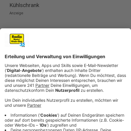
Kühlschrank
Anzeige
"Wir nutzen KI schon ganz selbstverständlich", sagt
Temath. Ob Sprachassistenten, Bildersuche oder
Navigationssysteme – smarte Systeme erleichtern
den Alltag. Auch im Smart Home gewinnt künstliche
Intelligenz an Bedeutung: Backöfen erkennen
automatisch die Speisen und wählen das richtige
Programm. Intelligente Haushaltsgeräte wie Saug-
oder Mähroboter sind erst der Anfang – in Zukunft
könnten KI-gesteuerte Roboter sogar beim Einkaufen
oder Einräumen helfen.
Anzeige
KI-Shopping: Der digitale Stilberater