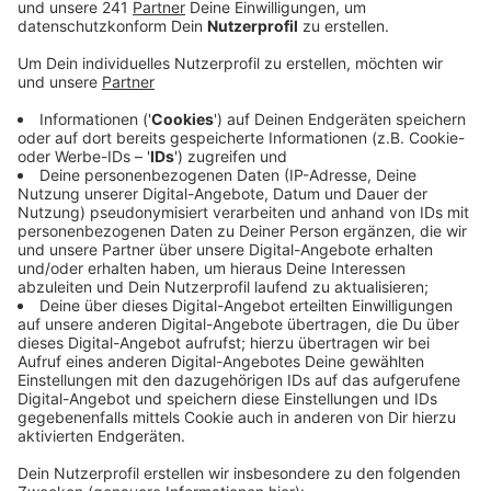
Anzeige
Die Kinderklinik forderte einen Schadenersatz, sie warf
dem Land und der Uniklinik vor, mit Fördermitteln des
Landes eine Konkurrenz zur Kinderklinik in Sankt
Augustin geschaffen zu haben. 2019 hatten leitende
Ärzte die Kinderklinik und das Herzzentrum in Sankt
Augustin verlassen, um an der Bonner Uniklinik zu
arbeiten. Das Bonner Landgericht sah aber keine
Verletzung der Amtspflicht, Asklepios sei kein
Schaden entstanden. Ob das Unternehmen mit
Hauptsitz in Hamburg gegen dieses Urteil angehen will,
ist aktuell noch unklar. Der Konzern gab auf Nachfrage
von Radio Bonn/Rhein-Sieg an, das Vorgehen des
Landes und der Bonner Universität weiterhin für
rechtswidrig zu halten. Man wolle das Urteil nun