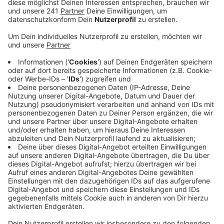
Veröffentlicht:
Freitag, 12.04.2019 13:17
Anzeige
Einige wurden einfach nur mit weißen Strichen
verunstaltet.
Falls sich die Farbe mit Wasser nicht abwaschen lasse,
könne man die Schmierereien nicht mehr entfernen, da
man sonst die Rinde und somit den Baum beschädigen
würde, so die Stadt weiter. Die Stadt Bonn hat jetzt
Strafanzeige erstattet. Wer etwas beobachtet hat,
soll sich bei der Bonner Polizei melden.
JaBü
Anzeige