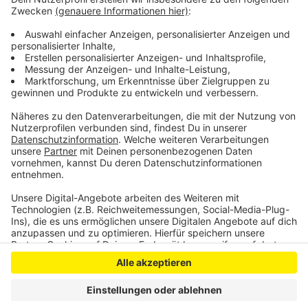
Wer etwas beobachtet hat, soll sich bei der Stadt
melden:
info-stadtgruen(at)bonn.de
oder telefonisch
unter 0228 – 77 44 99.
Anzeige
Anzeige
Anzeige
Anzeige