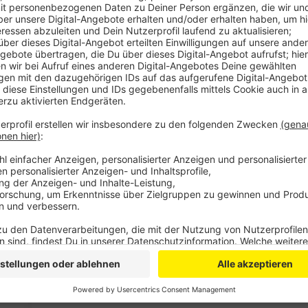
Veröffentlicht:
Sonntag, 06.10.2019 12:43
Anzeige
Unter anderem wurde nochmals klargestellt, dass die
Straßenmitte nicht überfahren werden darf, Ausnahm
z.B. bei Müllautos. Das bedeutet auch, dass Busse d
mehr überholen dürfen. Die Verwaltung hatte dies la
dargestellt.
Außerdem kündigte Oberbürgermeister Ashok Sridhar
Sondergenehmigung ein- und ausladen dürfen. Denn d
Kaiserstraße über 50 Parkplätze verloren gegangen.
Anzeige