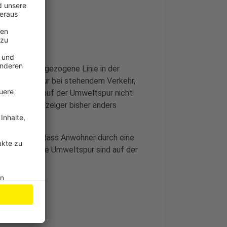
 dicke durchgezogene Linie in der
en gibt es nur bei stehendem Verkehr,
ie Radfahrer auf der Umweltspur nicht
ut General-Anzeiger bisher anders
an auch an, dass Anwohner durch eine
urch die neue Umweltspur sind auf der