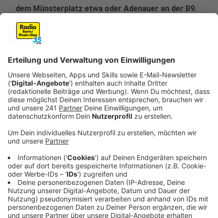
dem Münsterplatz etwa oder Adenauer an der B9.
Veröffentlicht:
Mittwoch, 02.08.2023 06:43
Anzeige
Damit wollen die Aktivisten die Blindheit der Politik in
Sachen Klimaschutz anprangern. Anlass ist der
"Erdüberlastungstag". Von heute an lebt die
Menschheit über ihre Verhältnisse. Rechnerisch sind
für dieses Jahr alle Ressourcen der Erde
aufgebraucht. "Horrorszenarien, vor denen wir seit
Jahren warnen, werden in diesem Sommer eines nach
dem anderen wahr - in Kanada sind 12 Millionen Hektar
Waldbränden zum Opfer gefallen, in Florida ist das
Meer 38 Grad warm", sagt Niko Froitzheim, Geologie-
Professor an der Uni Bonn. Die Politik stelle sich aber
blind, mache weiter wie bisher und verweigere