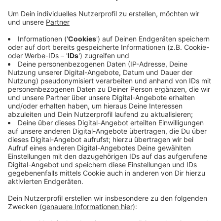
Anzeige
Unter dem Motto "Daring Cities 2022" soll es unter
anderem darum gehen, wie sich lokale
Klimaschutzmaßnahmen finanzieren lassen. Aber auch
über Arten von Maßnahmen wird diskutiert - so wird
etwa die Stadt Bonn ihren "Klimaplan 2035" vorstellen.
Die Konferenz dauert noch bis Freitag, zu Gast sind
neben der Bonner Oberbürgermeisterin Dörner und
NRW-Umweltminister Krischer viele weitere Politiker
aus aller Welt.
Anzeige