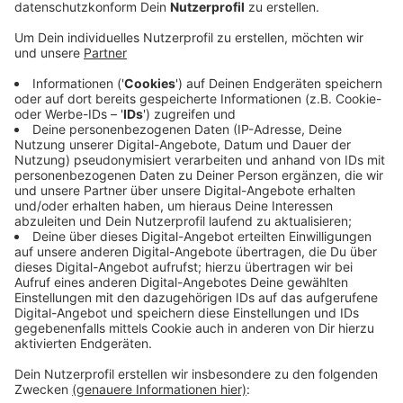
gelegen, heißt es.
Veröffentlicht:
Dienstag, 09.06.2026 09:11
Anzeige
Die Knochen sind nun bei der Rechtsmedizin
Anzeige
Gestern Abend sah eine Passantin nach und entdeckte
die Knochen in dem Beutel. Die Frau alarmierte die
Polizei, die Beamten brachten die Knochen zur
Rechtsmedizin. Von dort heißt es nun, dass die
Gebeine höchstwahrscheinlich von Tieren stammen.
Anzeige