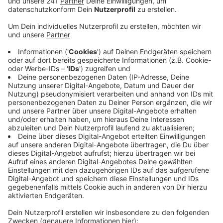
Veröffentlicht:
Donnerstag, 05.03.2026 15:41
Anzeige
In den letzten sechs Jahren habe man immer Minus
gemacht. Jetzt seien die Reserven des Doms auf
absehbare Zeit aufgebraucht. Bislang wurden
Eintrittsgelder nur für die Schatzkammer und für die
Aussichtsplattform fällig. Jetzt soll auch die
Besichtigung des Innenraums Geld kosten - wie viel,
ist noch nicht klar. Fest steht: Wer im Dom beten, ein
Opferlicht anzünden oder den Gottesdienst besuchen
will, muss auch künftig keinen Eintritt zahlen. Auf 99
Prozent der Besucher trifft das allerdings nicht zu.
Insgesamt besuchen rund sechs Millionen Menschen
jedes Jahr den Kölner Dom. Er gilt als die berühmteste
Kirche Deutschlands.