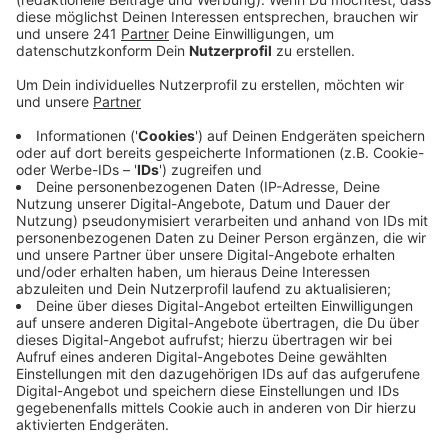
positiv verrückt ist.
Veröffentlicht:
Freitag, 17.02.2023 11:37
Anzeige
Gemeinsam mit dem Festkomitee des Kölner
Karnevals von 1823 blicken wir hinter die Kulissen
eines Brauchtums, das nicht nur aus der fünften
Jahreszeit besteht. Und wenn Brauchtum auf Moderne
trifft, dann muss es auch darum gehen, Dinge
allumfassend zu durchleuchten und in einen aktuellen
Kontext zu setzen. Wie war es damals, wie läuft es
heute? Wer sind die Menschen, die den Karneval zu
dem machen, was er heute ist und wie bereiten sie
sich auf die Session vor? Was hat das Ehrenamt mit all
dem zu tun? Wir gehen der Frage nach, woher die
kölsche Gangart kommt, was noch von ihr übrig ist und