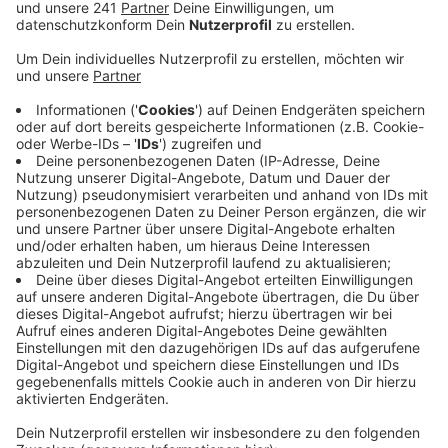
Veröffentlicht:
Sonntag, 09.08.2020 13:36
Anzeige
Damit könnten verschiedene Städte im Kreis mit Bonn
und vielleicht auch Köln vernetzt werden. Ein
Wasserbussystem könne nicht nur den ÖPNV
ergänzen, sondern auch zur Verkehrswende beitragen,
so Waldästl. Vor allem Pendler könnten proftieren,
weil sie nicht mehr im Stau stünden. Waldästl stellt
sich zum Beispiel Haltestellen auf der Insel
Grafenwerth, an der Bonner Rheinaue, in Niederkassel-
Mondorf und Wesseling vor. Im Umfeld der Stationen
müssten dann Park and Ride-Parkplätze ebenso wie
Fahrradstellplätze entstehen. Die Schiffe selbst
sollten ökologisch über Sonnenenergie oder
Wasserstoff angetrieben werden.