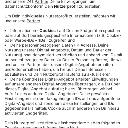
dem Stadtrat nun erste Konzepte und Ideen
vorgelegt.
Veröffentlicht:
Freitag, 19.05.2023 07:38
Anzeige
Demnach soll die Bonner
Stadtentwicklungsgesellschaft die Grundstücke unter
die Lupe nehmen, die der Stadt Bonn bereits gehören,
um dort Wohnungen zu errichten oder sie für Gewerbe
freizugeben. Das erste Projekt soll ein Neubaugebiet
zwischen Bonn und Bornheim werden. Das sei aber zu
wenig, heißt es von der Bonner CDU. Vier Jahre hätte
es bislang gedauert, nun soll es drei Personalstellen
geben - man müsse die Probleme mit zu wenig
Wohnraum in Bonn ernster nehmen, heißt es von der
Partei.