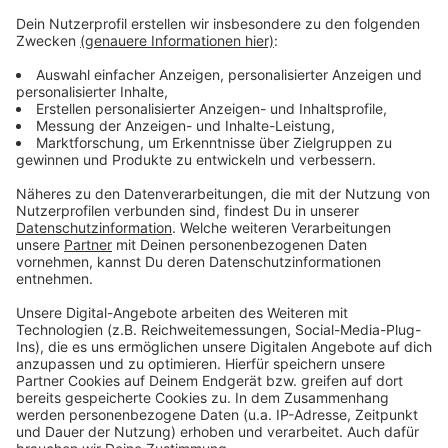
Godesberg ins Gewerbegebiet nach Beuel zu verlegen.
Und natürlich ist auch die Nordbrücke Thema heute
Abend. Am Wochenende hatte die „Taskforce“ weitere
Maßnahmen vorgeschlagen – zum Beispiel, dass Bus-
und Bahnfahren bis Ende Juni kostenlos sein könnte.
Auch Ideen für weitere Park-and-Ride-Parkplätze
stehen im Raum und ob auf der Adenauerallee nicht
doch wieder 4 statt 2 Spuren für Autos freigegeben
werden könnten.
Anzeige
Anzeige