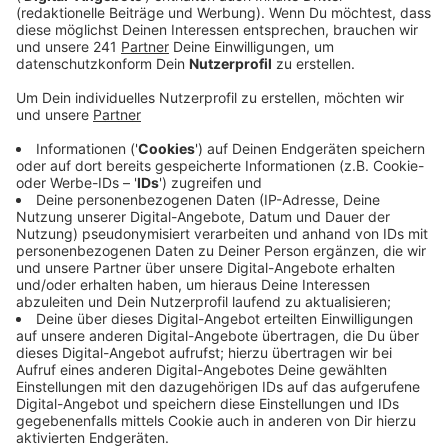
Entscheidungen an, heute Abend bei der Sitzung
des Stadtrats in Bonn. Es sind mit Sicherheit die
beiden größten Themen heute Abend im Bonner
Stadtrat.
Veröffentlicht:
Donnerstag, 11.06.2026 06:54
Anzeige
Es geht auch um die Zukunft der Bonner
Oper
Anzeige
Die FDP hat eine große Anfrage gestellt: Wie geht es
weiter mit den Bonner Bühnen? Geplant war ja, die
Bonner Oper und auch das Schauspielhaus aus Bad