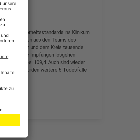
 hohen Sicherheitsstandards ins Klinikum
ft wurden, waren aus den Teams des
m sind in Bonn und dem Kreis tausende
 ihnen auch die Impfungen losgehen
85, im Kreis bei 109,4. Auch sind wieder
, in Bonn wurden weitere 6 Todesfälle