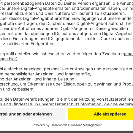
Anzeige
Eine Thermobox mit den Impfdosen ist gestern unter
geliefert worden. Die ersten Mitarbeiter, die geimp
Notfallzentrums und der Intensivstationen. Außerde
Briefe an die über 80-Jährigen unterwegs, damit bei
können. Der Inzidenzwert in Bonn liegt aktuell bei 94,
Menschen im Zusammenhang mit dem Virus gestorben
registriert, im Kreis 5.
Anzeige